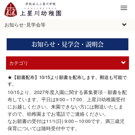
M
e
n
お知らせ･見学会等
u
お知らせ・見学会・説明会
カテゴリ
★【願書配布】10/15より願書を配布します。郵送も可能で
す。
10/15より、2027年度入園に関する募集要項・願書を配
布しています。平日は9:00～17:00、上星川幼稚園受付
にお越しください。来園できない方には郵送いたしま
すので、幼稚園までお電話でご連絡ください。
なお願書の受付は11/1(日) 9:00～10:00です。満三歳児
保育については随時受付中です。