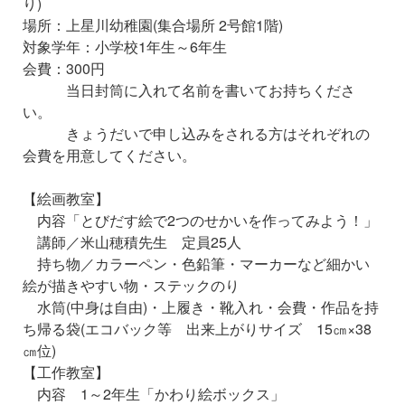
り)
場所：上星川幼稚園(集合場所 2号館1階)
対象学年：小学校1年生～6年生
会費：300円
当日封筒に入れて名前を書いてお持ちくださ
い。
きょうだいで申し込みをされる方はそれぞれの
会費を用意してください。
【絵画教室】
内容「とびだす絵で2つのせかいを作ってみよう！」
講師／米山穂積先生 定員25人
持ち物／カラーペン・色鉛筆・マーカーなど細かい
絵が描きやすい物・ステックのり
水筒(中身は自由)・上履き・靴入れ・会費・作品を持
ち帰る袋(エコバック等 出来上がりサイズ 15㎝×38
㎝位)
【工作教室】
内容 1～2年生「かわり絵ボックス」